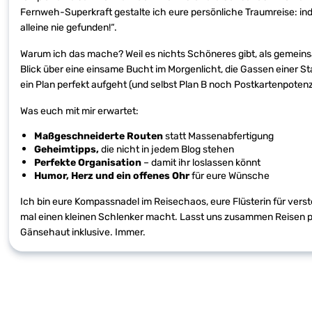
Fernweh-Superkraft gestalte ich eure persönliche Traumreise: indi
alleine nie gefunden!“.
Warum ich das mache? Weil es nichts Schöneres gibt, als gemeins
Blick über eine einsame Bucht im Morgenlicht, die Gassen einer S
ein Plan perfekt aufgeht (und selbst Plan B noch Postkartenpotenzi
Was euch mit mir erwartet:
Maßgeschneiderte Routen
statt Massenabfertigung
Geheimtipps,
die nicht in jedem Blog stehen
Perfekte Organisation
– damit ihr loslassen könnt
Humor, Herz und ein offenes Ohr
für eure Wünsche
Ich bin eure Kompassnadel im Reisechaos, eure Flüsterin für verst
mal einen kleinen Schlenker macht. Lasst uns zusammen Reisen pl
Gänsehaut inklusive. Immer.