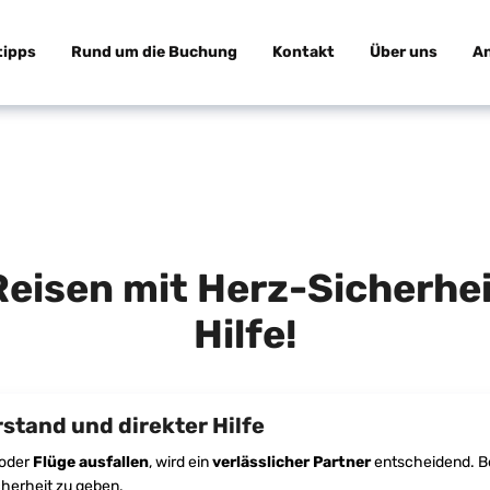
tipps
Rund um die Buchung
Kontakt
Über uns
A
eisen mit Herz-Sicherhei
Hilfe!
stand und direkter Hilfe
 oder
Flüge ausfallen
, wird ein
verlässlicher Partner
entscheidend. B
cherheit zu geben.