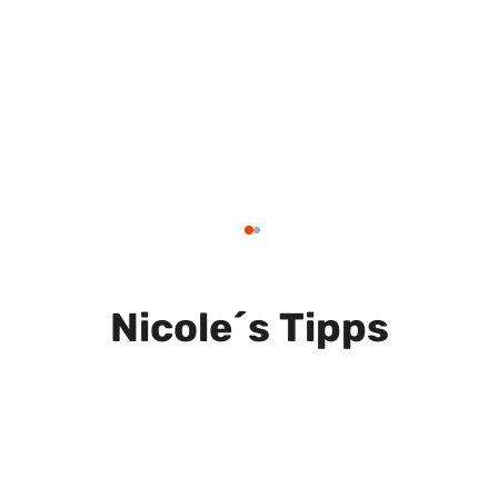
Flüge
867
€
ab
Zum Angebot
Zum Angebot
pro Person
Nicole´s Tipps
rsa Alam . Madinat Coraya
Italien . Trentino-Südtirol . Ma
Hotel
Spinale