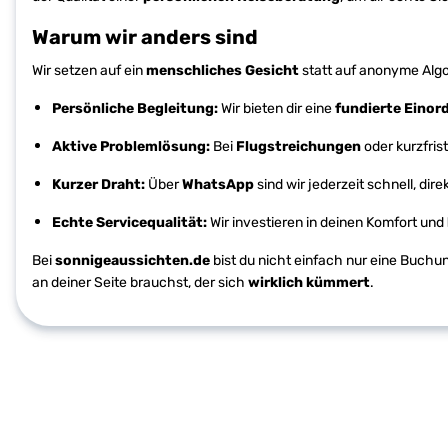
Warum wir anders sind
Wir setzen auf ein
menschliches Gesicht
statt auf anonyme Algor
Persönliche Begleitung:
Wir bieten dir eine
fundierte Eino
Aktive Problemlösung:
Bei
Flugstreichungen
oder kurzfris
Kurzer Draht:
Über
WhatsApp
sind wir jederzeit schnell, dir
Echte Servicequalität:
Wir investieren in deinen Komfort und
Bei
sonnigeaussichten.de
bist du nicht einfach nur eine Buchu
an deiner Seite brauchst, der sich
wirklich kümmert
.