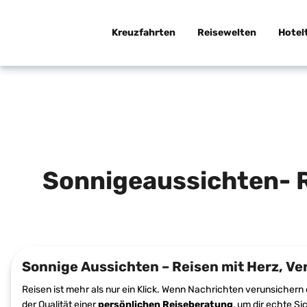
Kreuzfahrten
Reisewelten
Hotel
Entdecke die Welt neu
Unvergessliche
Urlaubsreisen
Sonnigeaussichten- R
mit
persönlicher
Betreuung
Sonnige Aussichten – Reisen mit Herz, Ver
Reisen ist mehr als nur ein Klick. Wenn Nachrichten verunsichern
der Qualität einer
persönlichen Reiseberatung
, um dir echte Si