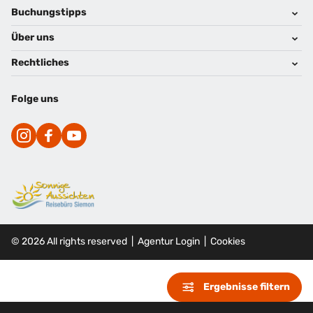
Footer navigation
Buchungstipps
Über uns
Warum im Reisebüro buchen
Hoteltipps
Rechtliches
Kontakt
Reisewelten
Über uns
Impressum
Folge uns
Reisemagazin
Karriere
Datenschutz
Cookies
©
2026
All rights reserved
|
Agentur Login
|
Cookies
Ergebnisse filtern