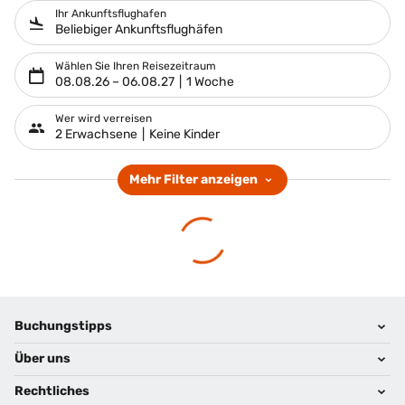
Ihr Ankunftsflughafen
Beliebiger Ankunftsflughäfen
Wählen Sie Ihren Reisezeitraum
08.08.26
–
06.08.27
1 Woche
Wer wird verreisen
2 Erwachsene
Keine Kinder
Mehr Filter anzeigen
Footer
Footer navigation
Buchungstipps
Über uns
Warum im Reisebüro buchen
Hoteltipps
Rechtliches
Kontakt